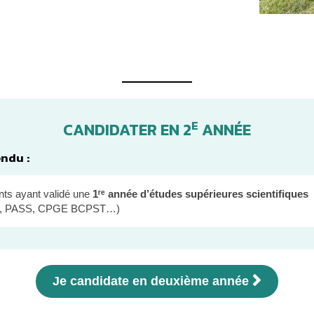
E
CANDIDATER EN 2
ANNÉE
endu :
nts ayant validé une
1ʳᵉ année d’études supérieures scientifiques
io, PASS, CPGE BCPST…)
Je candidate en deuxième année