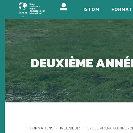
Aller
ISTOM
FORMAT
au
contenu
principal
DEUXIÈME ANNÉE
FORMATIONS
INGÉNIEUR
CYCLE PRÉPARATOIRE - 