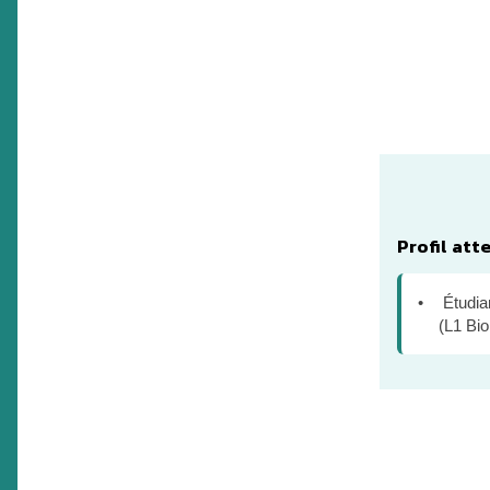
Profil att
Étudia
(L1 B