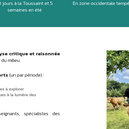
0 jours à la Toussaint et 5
En zone occidentale temp
semaines en été
yse critique et raisonnée
 du milieu.
orts
(un par période) :
tes à explorer
ues à la lumière des
ignants, spécialistes des