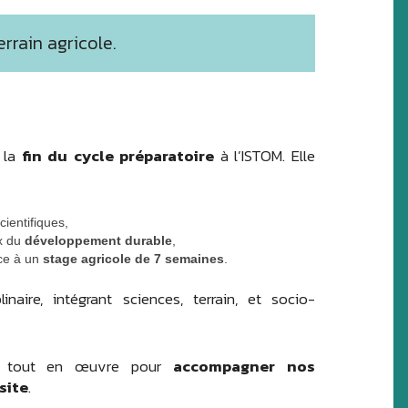
rrain agricole.
 la
fin du cycle préparatoire
à l’ISTOM. Elle
cientifiques,
ux du
développement durable
,
âce à un
stage agricole de 7 semaines
.
linaire, intégrant sciences, terrain, et socio-
ns tout en œuvre pour
accompagner nos
site
.