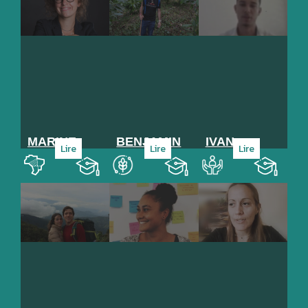
MARINE
BENJAMIN
IVAN
Lire
Lire
Lire
Aménagement du
Agroalimentaire
Service, Institution, ONG
Promo
Promo
Promo
territoire
96
89
101