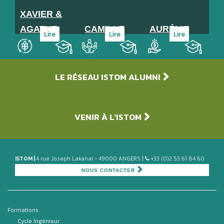
XAVIER &
AGATHE
CAMILLE
AURÉLIE
Lire
Lire
Lire
Agroalimentaire
Service, Institution, ONG
Finance
Promo
Promo
Promo
LE RÉSEAU ISTOM ALUMNI
103
98
100
VENIR À L'ISTOM
ISTOM |
4 rue Joseph Lakanal - 49000 ANGERS |
+33 (0)2 53 61 84 60
NOUS CONTACTER
Formations
Cycle Ingénieur