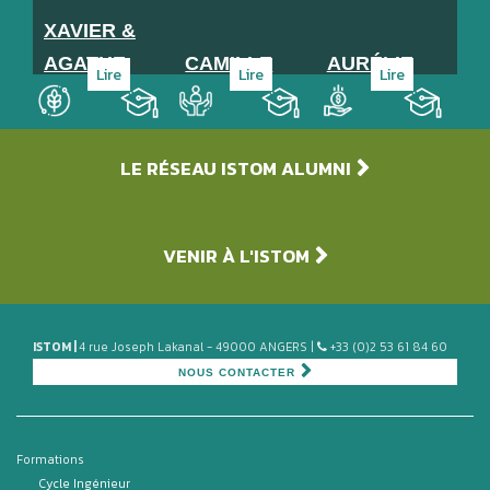
XAVIER &
AGATHE
CAMILLE
AURÉLIE
Lire
Lire
Lire
Agroalimentaire
Service, Institution, ONG
Finance
Promo
Promo
Promo
LE RÉSEAU ISTOM ALUMNI
103
98
100
VENIR À L'ISTOM
ISTOM |
4 rue Joseph Lakanal - 49000 ANGERS |
+33 (0)2 53 61 84 60
NOUS CONTACTER
Formations
Cycle Ingénieur