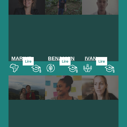
MARINE
BENJAMIN
IVAN
Lire
Lire
Lire
Aménagement du
Agroalimentaire
Service, Institution, ONG
Promo
Promo
Promo
territoire
96
89
101