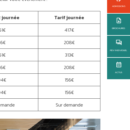
ADMISSIONS
2 journée
Tarif journée
BROCHURES
61€
417€
56€
208€
RDV INDIVIDUEL
61€
313€
56€
208€
ACTUS
04€
156€
04€
156€
emande
Sur demande