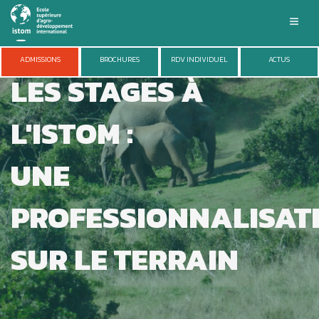
Aller
au
contenu
principal
ISTOM
ADMISSIONS
BROCHURES
RDV INDIVIDUEL
ACTUS
LES STAGES À
FORMATIONS
ADMISSIONS
VIE DU CAMPUS
L'ISTOM :
ENTREPRISES
RECHERCHE
UNE
PROFESSIONNALISAT
SUR LE TERRAIN