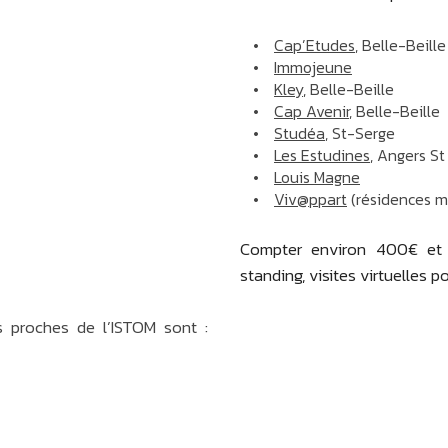
Cap’Etudes
, Belle-Beille
Immojeune
Kley
, Belle-Beille
Cap Avenir
, Belle-Beille
Studéa
, St-Serge
Les Estudines
, Angers S
Louis Magne
Viv@ppart
(résidences m
Compter environ 400€ et 
standing, visites virtuelles po
 proches de l’ISTOM sont :