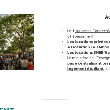
Au
Le J,
Jeunesse Connecté
d'hébergement.
Les locations privées 
Association
Le Temps 
Les locations SMEB'Ha
Le ministère de l’Enseig
page centralisant les 
logement étudiant
sur