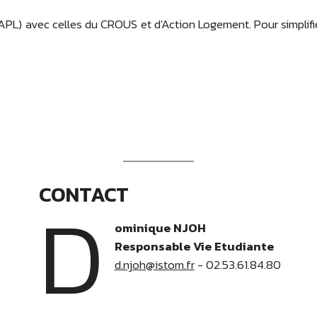
(APL) avec celles du CROUS et d'Action Logement. Pour simplif
CONTACT
D
ominique NJOH
Responsable Vie Etudiante
d.njoh@istom.fr
- 02.53.61.84.80