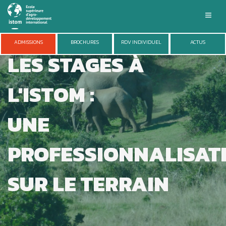
Aller
au
contenu
principal
ISTOM
ADMISSIONS
BROCHURES
RDV INDIVIDUEL
ACTUS
LES STAGES À
FORMATIONS
ADMISSIONS
VIE DU CAMPUS
L'ISTOM :
ENTREPRISES
RECHERCHE
UNE
PROFESSIONNALISAT
SUR LE TERRAIN