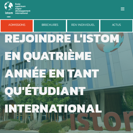
Aller
au
contenu
principal
ISTOM
ADMISSIONS
BROCHURES
RDV INDIVIDUEL
ACTUS
REJOINDRE L'ISTOM
FORMATIONS
ADMISSIONS
VIE DU CAMPUS
EN QUATRIÈME
ENTREPRISES
RECHERCHE
ANNÉE EN TANT
QU'ÉTUDIANT
INTERNATIONAL