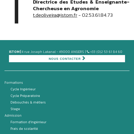
T
Directrice des Etudes & Enseignante-
Chercheuse en Agronomie
t.deoliveira@istom.fr
- 02.53.61.84.73
ISTOM |
4 rue Joseph Lakanal - 49000 ANGERS |
+33 (0)2 53 61 84 60
NOUS CONTACTER
Formations
Cycle Ingénieur
Cycle Préparatoire
Débouchés & métiers
Stage
Admission
Formation d'ingénieur
Frais de scolarité