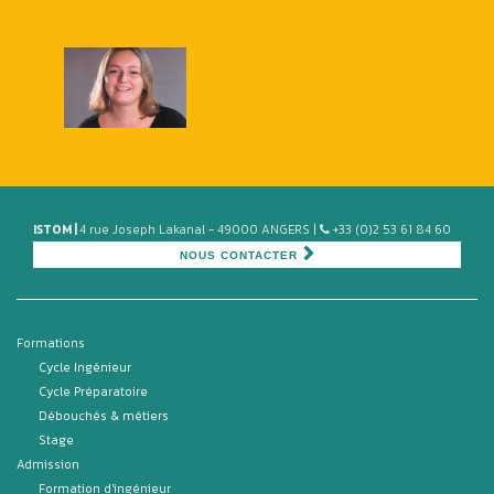
ISTOM |
4 rue Joseph Lakanal - 49000 ANGERS |
+33 (0)2 53 61 84 60
NOUS CONTACTER
Formations
Cycle Ingénieur
Cycle Préparatoire
Débouchés & métiers
Stage
Admission
Formation d'ingénieur