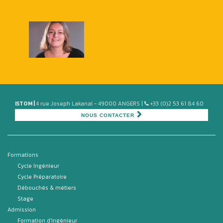
ISTOM |
4 rue Joseph Lakanal - 49000 ANGERS |
+33 (0)2 53 61 84 60
NOUS CONTACTER
Formations
Cycle Ingénieur
Cycle Préparatoire
Débouchés & métiers
Stage
Admission
Formation d'ingénieur