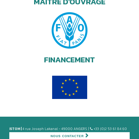
MAÎTRE D'OUVRAGE
FINANCEMENT
ISTOM |
4 rue Joseph Lakanal - 49000 ANGERS |
+33 (0)2 53 61 84 60
NOUS CONTACTER